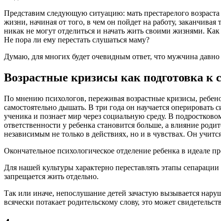
Представим следующую ситуацию: мать престарелого возраста ж
жизни, начиная от того, в чем он пойдет на работу, заканчивая
никак не могут отделиться и начать жить своими жизнями. Ка
Не пора ли ему перестать слушаться маму?
Думаю, для многих будет очевидным ответ, что мужчина давно п
Возрастные кризисы как подготовка к 
По мнению психологов, переживая возрастные кризисы, ребено
самостоятельно дышать. В три года он научается оперировать с
ученика и познает мир через социальную среду. В подростково
ответственности у ребенка становится больше, а влияние роди
независимым не только в действиях, но и в чувствах. Он учится
Окончательное психологическое отделение ребенка в идеале прои
Для нашей культуры характерно переставлять этапы сепарации и
запрещается жить отдельно.
Так или иначе, непослушание детей зачастую вызывается нару
всячески потакает родительскому слову, это может свидетельст