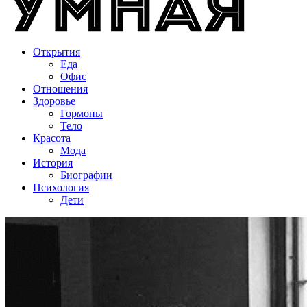
Открытия
Еда
Офис
Отношения
Здоровье
Гормоны
Тело
Красота
Мода
История
Биографии
Психология
Дети