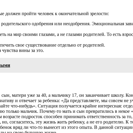
ые должен пройти человек к окончательной зрелости:
родительского одобрения или неодобрения. Эмоциональная завис
ть на мир своими глазами, а не глазами родителей. То есть взр
печить свое существование отдельно от родителей.
чувства вины за это.
ивыми
сын, матери уже за 40, а мальчику 17, он заканчивает школу. Ко
иативу и отвечает за ребенка: «Да представляете, мы совсем не 
делайте что-нибудь». Ситуация получается крайне интересная: от
ию только мальчик. Почему-то мать и сын превратились в некое «
 возрасте подросток способен принимать ответственность за то, 
но, согласитесь, эту жизнь жить ребенку, а не его родителю. К т
ребенок вряд ли что-то вынесет из этого опыта. В данной ситуац
ляды на свою будущую жизнь.