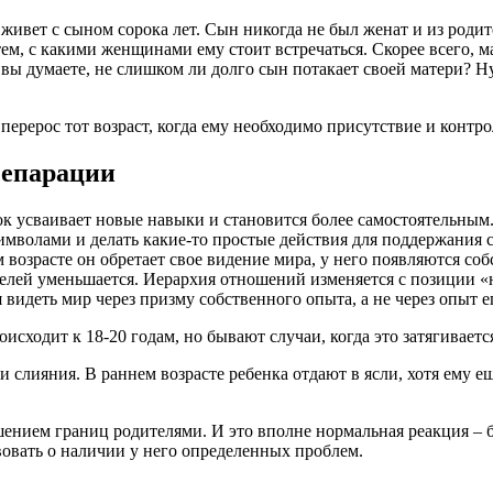
ивет с сыном сорока лет. Сын никогда не был женат и из родит
 тем, с какими женщинами ему стоит встречаться. Скорее всего, м
к вы думаете, не слишком ли долго сын потакает своей матери?
ерерос тот возраст, когда ему необходимо присутствие и контрол
сепарации
к усваивает новые навыки и становится более самостоятельным.
имволами и делать какие-то простые действия для поддержания с
м возрасте он обретает свое видение мира, у него появляются 
телей уменьшается. Иерархия отношений изменяется с позиции «
 видеть мир через призму собственного опыта, а не через опыт е
сходит к 18-20 годам, но бывают случаи, когда это затягивается 
 слияния. В раннем возрасте ребенка отдают в ясли, хотя ему е
шением границ родителями. И это вполне нормальная реакция – 
вовать о наличии у него определенных проблем.