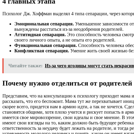
4 главных этапа
Психолог Дж. Хоффман выделял 4 типа сепарации, через котор
Эмоциональная сепарация.
Уменьшение зависимости от 
вынуждены расстаться из-за неодобрения родителей.
Аттитюдная сепарация.
Это способность человека смотре
своего личного опыта, а не опыта его родителей.
Функциональная сепарация.
Способность человека обес
Конфликтная сепарация.
Умение жить своей жизнью без 
Читайте также:
Из-за чего ягодицы могут стать некрас
Почему нужно отделиться от родителей
Представим, что на консультацию к психологу приходит мама и 
рассказать, что его беспокоит. Мама тут же перехватывает иниц
скорее всего, придется нам в армию идти, а так не хочется. С
становятся общими, хотя плохо учится и рискует попасть в арм
имеется свое мировоззрение, свои идеалы и свое мнение. В этом
имеют свои взгляды на то, каким должно быть будущее ребенка, 
ответственность за неудачу будет лежать на родителе, и тогда 
успеваемость молодого человека и понять, какие он имеет взг