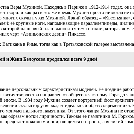
ства Веры Мухиной. Находясь в Париже в 1912-1914 годах, она 
н творили как раз в это же время. Мухина просто не могла не п
 многих скульптурах Мухиной. Яркий образец – «Крестьянка», со
талей: её крупные ноги, напоминающие параллелепипеды, цилин
 в которой на первый план выносится тема стихии, которая лом
ьных черт «Авиньонских девиц» Пикассо.
Ватикана в Риме, тогда как в Третьяковской галерее выставлена
ой и Жени Белоусова продлился всего 9 дней
мание персональным характеристикам моделей. Её поздние работ
развития творчества направлен от общего к частному. Гораздо ч
й эпохи. В 1934 году Мухина создает портретный бюст архитект
изведении скульптор утверждает идеальный образ современника. 
го монументального памятника. От этого жанра Мухина не отказ
вая образам нотки лиричности. Таковы ее памятники М. Горько
ель предстает пожилым и опирающимся на трость, а великий ко