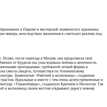
 образование в Париже в мастерской знаменитого художника
ии манера, впоследствии закаленная в советских реалиях под
. Позже, после переезда в Москву, она продолжила своё
 Именно от Бурделя она унаследовала любовь к античности,
искаженными пропорциями, грубоватой лепкой формы и
она смогла увидеть, путешествуя по Апеннинскому
 культуры. Знаменитые «Рабочий и колхозница», созданные
трастия. Идеальные и вместе с тем очень целеустремленные и
ульптуру «Тираноборцы», созданную Критием и Несиотом. Так
чий и колхозница своим жестом открывают дорогу новому