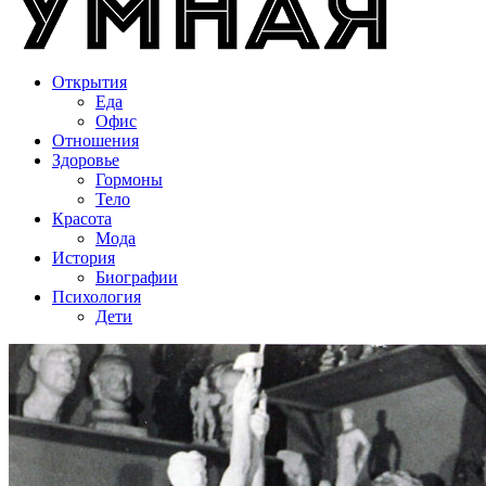
Открытия
Еда
Офис
Отношения
Здоровье
Гормоны
Тело
Красота
Мода
История
Биографии
Психология
Дети