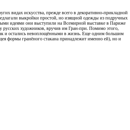
ругих видах искусства, прежде всего в декоративно-прикладной
предлагали выкройки простой, но изящной одежды из подручных
бными идеями они выступили на Всемирной выставке в Париже
ку русских художников, вручив им Гран-при. Помимо этого,
 так и остались невоплощёнными в жизнь. Еще одним большим
идея формы гранёного стакана принадлежит именно ей), но и