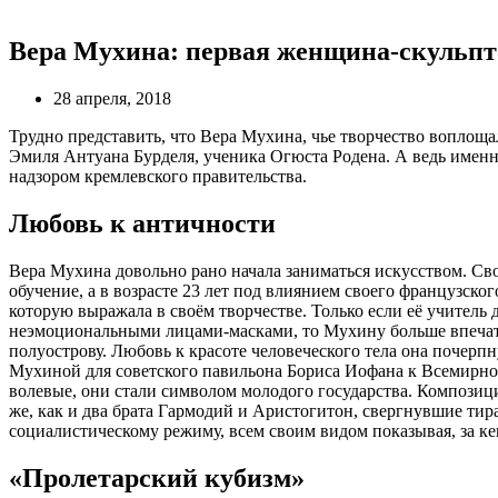
Вера Мухина: первая женщина-скульпт
28 апреля, 2018
Трудно представить, что Вера Мухина, чье творчество воплоща
Эмиля Антуана Бурделя, ученика Огюста Родена. А ведь именно
надзором кремлевского правительства.
Любовь к античности
Вера Мухина довольно рано начала заниматься искусством. Сво
обучение, а в возрасте 23 лет под влиянием своего французско
которую выражала в своём творчестве. Только если её учител
неэмоциональными лицами-масками, то Мухину больше впечатля
полуострову. Любовь к красоте человеческого тела она почерп
Мухиной для советского павильона Бориса Иофана к Всемирной
волевые, они стали символом молодого государства. Компози
же, как и два брата Гармодий и Аристогитон, свергнувшие т
социалистическому режиму, всем своим видом показывая, за ке
«Пролетарский кубизм»