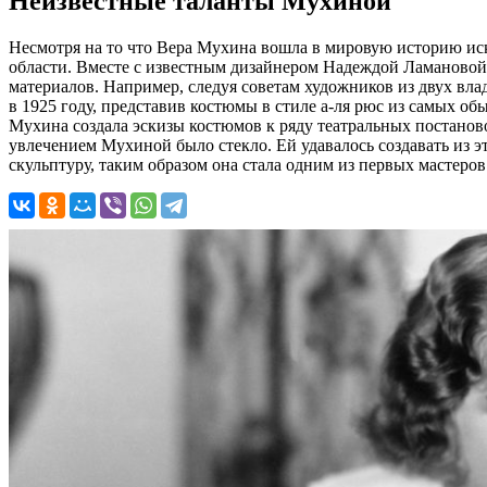
Неизвестные таланты Мухиной
Несмотря на то что Вера Мухина вошла в мировую историю иску
области. Вместе с известным дизайнером Надеждой Ламановой 
материалов. Например, следуя советам художников из двух в
в 1925 году, представив костюмы в стиле а-ля рюс из самых о
Мухина создала эскизы костюмов к ряду театральных постанов
увлечением Мухиной было стекло. Ей удавалось создавать из э
скульптуру, таким образом она стала одним из первых мастеро