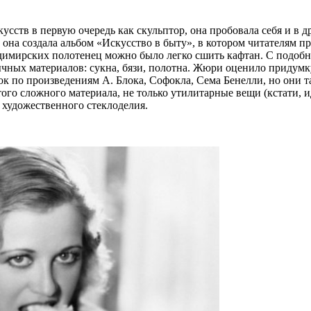
сств в первую очередь как скульптор, она пробовала себя и в д
она создала альбом «Искусство в быту», в котором читателям 
ладимирских полотенец можно было легко сшить кафтан. С подо
бычных материалов: сукна, бязи, полотна. Жюри оценило придум
ок по произведениям А. Блока, Софокла, Сема Бенелли, но они
того сложного материала, не только утилитарные вещи (кстати, 
в художественного стеклоделия.