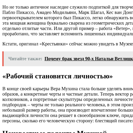
Но не только античное наследие служило подпиткой для творче
Пабло Пикассо, Амадео Модильяни, Марк Шагал, Кес ван Донге
первооткрывателем которого был Пикассо, легко обнаружить во
эта мощная женщина буквально сварена из геометрических де
отдельно отлитые части. Или другой пример – работа «Ветер»,
проработано, что заставляет вспомнить лишенных индивидуал
Кстати, оригинал «Крестьянки» сейчас можно увидеть в Музеях 
Читайте также:
Почему брак звезд 90-х Натальи Ветлицк
«Рабочий становится личностью»
В конце своей карьеры Вера Мухина стала больше уделять вни
образов, а конкретные черты и частные детали. Теперь вектор 
колхозников, а портретные скульптуры определенных личносте
подбородок – черты не только реального человека, в этом про
небольшой размер работы, она производит впечатление большо
выдающейся личности она решает в своеобразном ключе, прида
персоны, сколько его человеческую сторону: блестящий писат