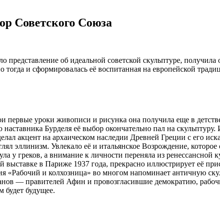
ор Советского Союза
ло представление об идеальной советской скульптуре, получила
 тогда и сформировалась её воспитанная на европейской традиц
и первые уроки живописи и рисунка она получила еще в детстве
го наставника Бурделя её выбор окончательно пал на скульптуру.
ь делал акцент на архаическом наследии Древней Греции с его 
л эллинизм. Увлекало её и итальянское Возрождение, которое 
нула у греков, а внимание к личности переняла из ренессансной
 выставке в Париже 1937 года, прекрасно иллюстрирует её прис
ция «Рабочий и колхозница» во многом напоминает античную ск
иранов — правителей Афин и провозгласившие демократию, рабо
м будет будущее.