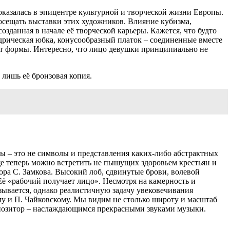
оказалась в эпицентре культурной и творческой жизни Европы.
осещать выставки этих художников. Влияние кубизма,
зданная в начале её творческой карьеры. Кажется, что будто
дрическая юбка, конусообразный платок – соединенные вместе
ает формы. Интересно, что лицо девушки принципиально не
 лишь её бронзовая копия.
ы – это не символы и представления каких-либо абстрактных
аще теперь можно встретить не пышущих здоровьем крестьян и
ора С. Замкова. Высокий лоб, сдвинутые брови, волевой
Её «рабочий получает лицо». Несмотря на камерность и
ывается, однако реалистичную задачу увековечивания
му и П. Чайковскому. Мы видим не столько широту и масштаб
мпозитор – наслаждающимся прекрасными звуками музыки.