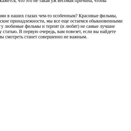
кажется, что это не такая уж весомая причина, чтобы
цами в наших глазах чем-то особенным? Красивые фильмы,
ческие принадлежности, мы все еще остаемся обыкновенными
угу любимые фильмы и терпят (и любят) не самые лучшие
 статью. В первую очередь, вам повезет, если вы найдете
ьмы смотреть станет совершенно не важным.