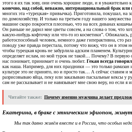
этого я их так зову, они очень хорошие люди, и я уважительно
конечно, над собой, неважно, интернациональный брак или 
многих эта «турецкая» привычка). Приготовила, покушал, на з
по домохозяйству. И только на третьем году нашего замужества
машине скоро покроется плесенью, что на всех диванах кошачь
Он раньше не дарил мне цветы совсем, а на слова о том, что хо
какую-нибудь кофточку или что-то из косметики”. Обижалась, р
работоспособный человек, немного даже гиперактивна, сто раз 
поводу уже правда перестала, потому что вижу, что он в этом не
чтобы турецкая кровь не забурлила адским пламенем. Культур
определяет ислам, но мой турок не такой… Почему? В первую 
нас понимает, принимает и очень любит.
Гекан всегда говорил
как наша. Например, для них праздники — это только рамазан ил
культуре это не принято, но и просто так… А сейчас ставим и 
разрисовываю яйца, пеку или заказываю пасхальные кексы у ру
сам не рассказывает и не навязывает мне свою веру, но если я 
Читайте также:
Почему именно мужчина делает предло
Екатерина, в браке с этническим эфиопом, живут
Мы так давно живём вместе и в России, что особых нед