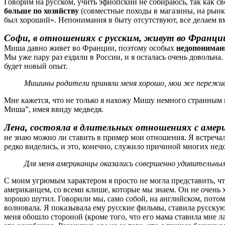
Говорим на русском, учить эфиопский не собираюсь, так как св
больше по хозяйству
(совместные походы в магазины, на рынки,
был хороший». Непонимания в быту отсутствуют, все делаем в
Софи, в отношениях с русским, живут во Франци
Миша давно живет во Франции, поэтому особых
недопонимани
Мы уже пару раз ездили в России, и я осталась очень довольна
будет новый опыт.
Мишины родители приняли меня хорошо, мои же пережива
Мне кажется, что не только я нахожу Мишу немного странным в
Миша”, имея ввиду медведя.
Лена, состояла в длительных отношениях с амер
не знаю можно ли ставить в пример мои отношения. Я встречала
редко виделись, и это, конечно, служило причиной многих нед
Для меня американцы оказались совершенно удивительны
С моим угрюмым характером я просто не могла представить, ч
американцем, со всеми клише, которые мы знаем. Он не очень
хорошо шутил. Говорили мы, само собой, на английском, потому
волновала. Я показывала ему русские фильмы, ставила русскую 
меня обошло стороной (кроме того, что его мама ставила мне ла