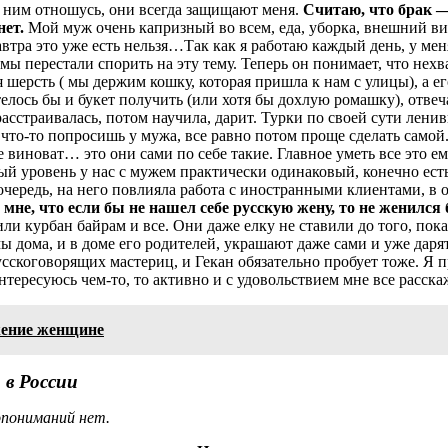
 к ним отношусь, они всегда защищают меня.
Считаю, что брак —
нет.
Мой муж очень капризный во всем, еда, уборка, внешний ви
автра это уже есть нельзя…Так как я работаю каждый день, у ме
 мы перестали спорить на эту тему. Теперь он понимает, что нех
я шерсть ( мы держим кошку, которая пришла к нам с улицы), а 
телось бы и букет получить (или хотя бы дохлую ромашку), отвеч
асстраивалась, потом научила, дарит. Турки по своей сути ленивы
что-то попросишь у мужа, все равно потом проще сделать самой. 
 виноват… это они сами по себе такие. Главное уметь все это ему 
ный уровень у нас с мужем практически одинаковый, конечно ес
очередь, на него повлияла работа с иностранными клиентами, в 
 мне, что если бы не нашел себе русскую жену, то не женился
и курбан байрам и все. Они даже елку не ставили до того, пока 
мы дома, и в доме его родителей, украшают даже сами и уже даря
сскоговорящих мастериц, и Гекан обязательно пробует тоже. Я п
интересуюсь чем-то, то активно и с удовольствием мне все расска
жение женщине
 в России
опониманий нет.