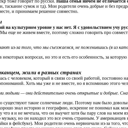
екр тоже говорит по русски.
Наша семья ничем не отличается о
 таскание сумок и тд). Мои родители очень добрые и без предра
месте, и принимаем решение совместно.
и
й на культурном уровне у нас нет. Я с удовольствием учу ру
. Мы еще не живем вместе, поэтому сложно говорить про совмест
ют из-за того, что мы съезжаемся, не поженившись (я из като
 некоторых вопросах, но это и есть его особенность, за которую
иканцем, жили в разных странах
сь с человеком, который в связи со своей работой, постоянно н
опониманий. Хоть мы уже и не вместе, но я вспоминаю этого че
ми людьми — они действительно очень открытые и добрые. Снача
то существуют такие солнечные люди. Поэтому нам было довольн
 хорошо знал историю и географию, искренне не понимал как мо
 что я и не мечтала, что он выучит хотя бы пару слов на моем 
музыку, но он находил это все очень странным. У американцев н
йки в фейсбуке). Мои родители очень нервничали из-за того, что