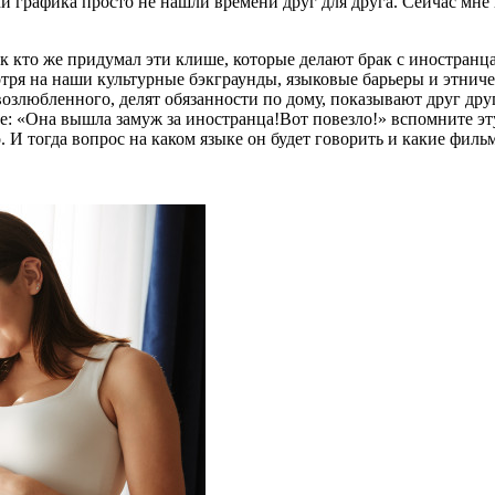
и графика просто не нашли времени друг для друга. Сейчас мне 
ак кто же придумал эти клише, которые делают брак с иностран
отря на наши культурные бэкграунды, языковые барьеры и этни
возлюбленного, делят обязанности по дому, показывают друг др
ете: «Она вышла замуж за иностранца!Вот повезло!» вспомните эту
. И тогда вопрос на каком языке он будет говорить и какие фил