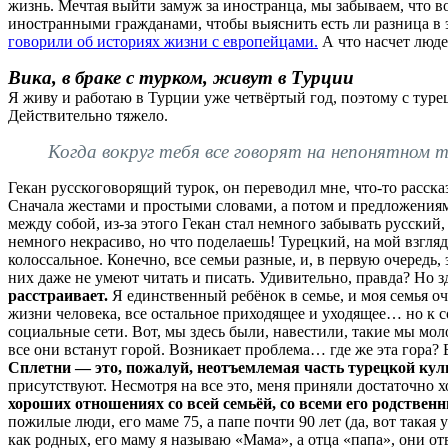
жизнь. Мечтая выйти замуж за иностранца, мы забываем, что во
иностранными гражданами, чтобы выяснить есть ли разница в 
говорили об историях жизни с европейцами.
А что насчет люде
Вика, в браке с турком, живут в Турции
Я живу и работаю в Турции уже четвёртый год, поэтому с туре
Действительно тяжело.
Когда вокруг тебя все говорят на непонятном 
Гекан русскоговорящий турок, он переводил мне, что-то рассказ
Сначала жестами и простыми словами, а потом и предложениям
между собой, из-за этого Гекан стал немного забывать русский,
немного некрасиво, но что поделаешь! Турецкий, на мой взгляд
колоссальное. Конечно, все семьи разные, и, в первую очередь,
них даже не умеют читать и писать. Удивительно, правда? Но з
расстраивает.
Я единственный ребёнок в семье, и моя семья оч
жизни человека, все остальное приходящее и уходящее… но к со
социальные сети. Вот, мы здесь были, навестили, такие мы мол
все они встанут горой. Возникает проблема… где же эта гора?
Сплетни — это, пожалуй, неотъемлемая часть турецкой кул
присутствуют. Несмотря на все это, меня приняли достаточно хо
хороших отношениях со всей семьёй, со всеми его родствен
пожилые люди, его маме 75, а папе почти 90 лет (да, вот такая
как родных, его маму я называю «Мама», а отца «папа», они о