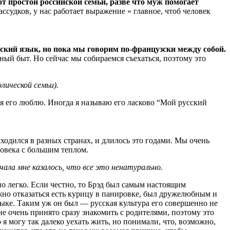
т простой российской семьи, разве что муж помогает
ссудков, у нас работает выражение « главное, чтоб человек
сский язык, но пока мы говорим по-французски между собой.
ный быт. Но сейчас мы собираемся съехаться, поэтому это
лической семьи).
 я его люблю. Иногда я называю его ласково “Мой русский
аходился в разных странах, и длилось это годами. Мы очень
ловека с большим теплом.
ла мне казалось, что все это ненатурально.
о легко. Если честно, то Брэд был самым настоящим
жно отказаться есть курицу в панировке, был дружелюбным и
языке. Таким уж он был — русская культура его совершенно не
е очень принято сразу знакомить с родителями, поэтому это
 я могу так далеко уехать жить, но понимали, что, возможно,