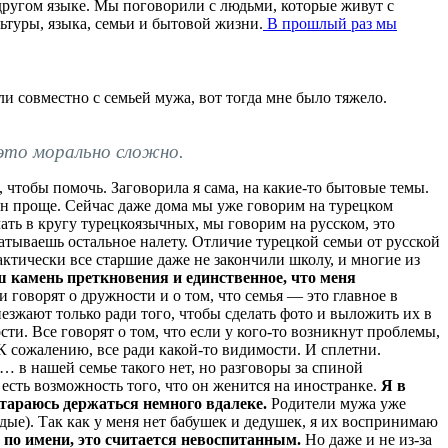
 другом языке. Мы поговорили с людьми, которые живут с
ьтуры, языка, семьи и бытовой жизни.
В прошлый раз мы
и совместно с семьей мужа, вот тогда мне было тяжело.
 это морально сложно.
, чтобы помочь. Заговорила я сама, на какие-то бытовые темы.
он проще. Сейчас даже дома мы уже говорим на турецком
чать в кругу турецкоязычных, мы говорим на русском, это
ватываешь остальное налету. Отличие турецкой семьи от русской
рактически все старшие даже не закончили школу, и многие из
ш камень преткновения и единственное, что меня
 говорят о дружности и о том, что семья — это главное в
езжают только ради того, чтобы сделать фото и выложить их в
ти. Все говорят о том, что если у кого-то возникнут проблемы,
К сожалению, все ради какой-то видимости. И сплетни.
… в нашей семье такого нет, но разговоры за спиной
 есть возможность того, что он женится на иностранке.
Я в
Стараюсь держаться немного вдалеке.
Родители мужа уже
одые). Так как у меня нет бабушек и дедушек, я их воспринимаю
 по имени, это считается невоспитанным.
Но даже и не из-за