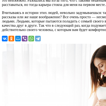
это неизбежно. Разошлись мы из-за того, что с такими бешеным
расставаться, но тогда карьера стояла для меня на первом месте.
Вчитываясь в истории этих людей, невольно задумываешься: т
рассказы или же наше воображение? Все очень просто — несм
людьми. Людьми, которые пытаются поладить с семьей своего 
качества друг в друге. Так что в следующий раз, когда подума
действительно своего человека, с которым вам будет комфортно