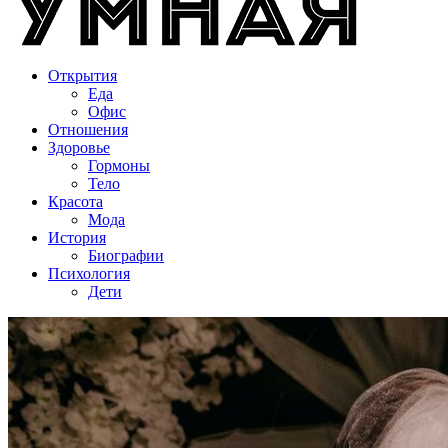
Открытия
Еда
Офис
Отношения
Здоровье
Гормоны
Тело
Красота
Мода
История
Биографии
Психология
Дети