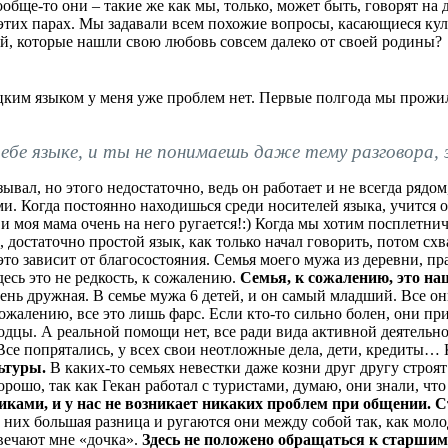
обще-то они – такие же как мы, только, может быть, говорят на
этих парах. Мы задавали всем похожие вопросы, касающиеся кул
й, которые нашли свою любовь совсем далеко от своей родины?
цким языком у меня уже проблем нет. Первые полгода мы прожил
тебе языке, и ты не понимаешь даже тему разговора,
ывал, но этого недостаточно, ведь он работает и не всегда рядом
и. Когда постоянно находишься среди носителей языка, учится 
 и моя мама очень на него ругается!:) Когда мы хотим посплетни
, достаточно простой язык, как только начал говорить, потом сх
 это зависит от благосостояния. Семья моего мужа из деревни, п
десь это не редкость, к сожалению.
Семья, к сожалению, это на
ень дружная. В семье мужа 6 детей, и он самый младший. Все они
жалению, все это лишь фарс. Если кто-то сильно болен, они при
одцы. А реальной помощи нет, все ради вида активной деятельнос
 Все попрятались, у всех свои неотложные дела, дети, кредиты… 
ьтуры.
В каких-то семьях невестки даже козни друг другу строят
рошо, так как Гекан работал с туристами, думаю, они знали, что
никами, и у нас не возникает никаких проблем при общении. 
 у них большая разница и ругаются они между собой так, как мол
твечают мне «дочка».
Здесь не положено обращаться к старшим