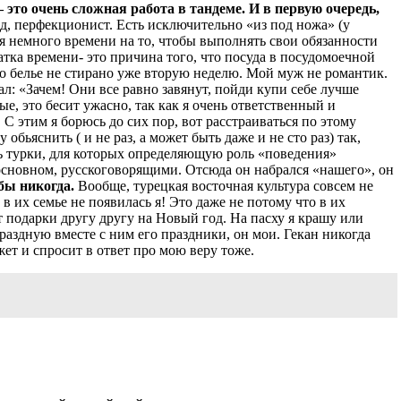
 это очень сложная работа в тандеме. И в первую очередь,
д, перфекционист. Есть исключительно «из под ножа» (у
ня немного времени на то, чтобы выполнять свои обязанности
ватка времени- это причина того, что посуда в посудомоечной
его белье не стирано уже вторую неделю. Мой муж не романтик.
ал: «Зачем! Они все равно завянут, пойди купи себе лучше
е, это бесит ужасно, так как я очень ответственный и
С этим я борюсь до сих пор, вот расстраиваться по этому
обьяснить ( и не раз, а может быть даже и не сто раз) так,
ть турки, для которых определяющую роль «поведения»
основном, русскоговорящими. Отсюда он набрался «нашего», он
 бы никогда.
Вообще, турецкая восточная культура совсем не
в их семье не появилась я! Это даже не потому что в их
т подарки другу другу на Новый год. На пасху я крашу или
раздную вместе с ним его праздники, он мои. Гекан никогда
жет и спросит в ответ про мою веру тоже.